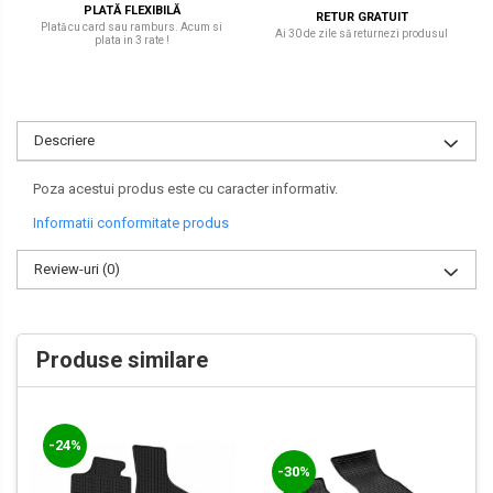
PLATĂ FLEXIBILĂ
RETUR GRATUIT
Plată cu card sau ramburs. Acum si
Ai 30 de zile să returnezi produsul
plata in 3 rate !
Descriere
Poza acestui produs este cu caracter informativ.
Informatii conformitate produs
Review-uri
(0)
Produse similare
-24%
-30%