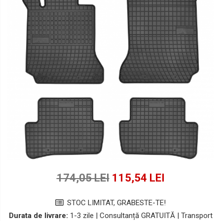
Lichide Suspensie Motociclete
Lichide Întreținere
Aditivi
Lichide Întreținere Autoturisme
Lichide Întreținere Camioane
Lichide Întreținere Motociclete
Lichide Întreținere Utilaje
174,05 LEI
115,54 LEI
STOC LIMITAT, GRABESTE-TE!
Durata de livrare:
1-3 zile | Consultanță GRATUITĂ | Transport