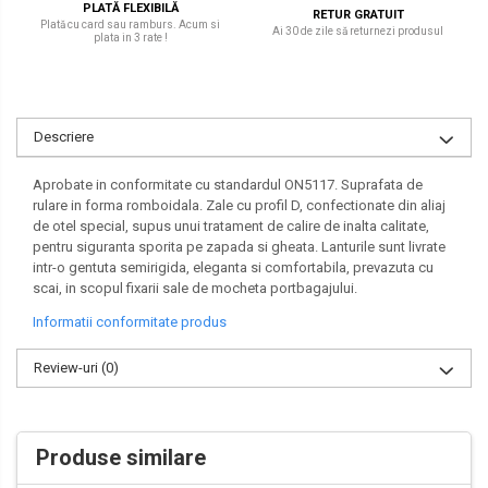
PLATĂ FLEXIBILĂ
RETUR GRATUIT
Plată cu card sau ramburs. Acum si
Ai 30 de zile să returnezi produsul
plata in 3 rate !
Descriere
Aprobate in conformitate cu standardul ON5117. Suprafata de
rulare in forma romboidala. Zale cu profil D, confectionate din aliaj
de otel special, supus unui tratament de calire de inalta calitate,
pentru siguranta sporita pe zapada si gheata. Lanturile sunt livrate
intr-o gentuta semirigida, eleganta si comfortabila, prevazuta cu
scai, in scopul fixarii sale de mocheta portbagajului.
Informatii conformitate produs
Review-uri
(0)
Produse similare