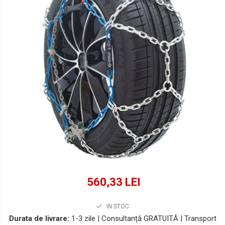
Lichide Suspensie Motociclete
Lichide Întreținere
Aditivi
Lichide Întreținere Autoturisme
Lichide Întreținere Camioane
Lichide Întreținere Motociclete
Lichide Întreținere Utilaje
560,33 LEI
IN STOC
Durata de livrare:
1-3 zile | Consultanță GRATUITĂ | Transport