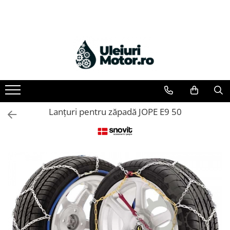
Toate Produsele
Uleiuri Motor
Uleiuri Motor Autoturisme
Uleiuri Motor Camioane
Uleiuri Motor Motociclete
Lanțuri pentru zăpadă JOPE E9 50
Uleiuri Motor Utilaje Agricole
Uleiuri Motor Ambarcațiuni
Uleiuri Motor Comerciale
Uleiuri Motor Utilaje
Uleiuri Motor Utilaje Motociclete
Uleiuri Motor Vehicule Comerciale
Uleiuri Transmisii
Uleiuri Servodirecție