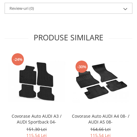
Accesorii Auto
Review-uri
(0)
Covorase Auto
Produse Iarnă
Huse Parbriz
PRODUSE SIMILARE
Lanțuri Auto
Detailing Auto
Intretinere & cosmetica auto
-24%
-30%
Covorase Auto AUDI A3 /
Covorase Auto AUDI A4 08- /
AUDI Sportback 04-
AUDI A5 08-
151,30 Lei
164,66 Lei
115,54 Lei
115,54 Lei