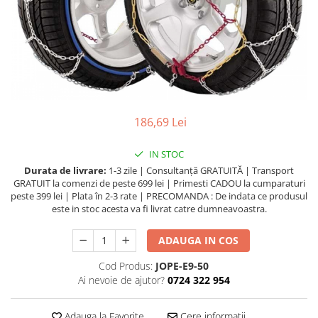
Uleiuri Transmisie Autoturisme
Uleiuri Transmisie Camioane
Uleiuri Transmisie Motociclete
Uleiuri Transmisie Utilaje
Uleiuri Transmisie Utilaje Agricole
186,69 Lei
Uleiuri Transmisie Vehicule
Comerciale
IN STOC
Lichide
Durata de livrare:
1-3 zile | Consultanță GRATUITĂ | Transport
Antigel
GRATUIT la comenzi de peste 699 lei | Primesti CADOU la cumparaturi
peste 399 lei | Plata în 2-3 rate | PRECOMANDA : De indata ce produsul
Antigel Autoturisme
este in stoc acesta va fi livrat catre dumneavoastra.
Antigel Camioane
Antigel Motociclete
ADAUGA IN COS
Antigel Utilaje
Cod Produs:
JOPE-E9-50
Lichide Răcire Vehicule Comerciale
Ai nevoie de ajutor?
0724 322 954
Lichide Frână
Adauga la Favorite
Cere informatii
Lichide Frână Autoturisme