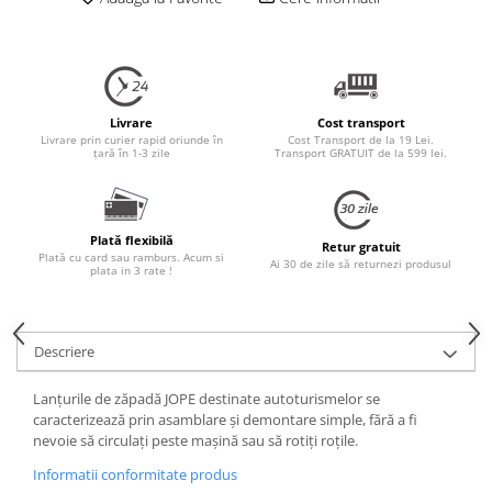
Lichide Frână Motociclete
Lichide Hidraulice
Lichide Pentru Punți și Universale
Lichide Suspensie
Livrare
Cost transport
Livrare prin curier rapid oriunde în
Cost Transport de la 19 Lei.
țară în 1-3 zile
Transport GRATUIT de la 599 lei.
Lichide Suspensie Motociclete
Lichide Întreținere
Aditivi
Plată flexibilă
Lichide Întreținere Autoturisme
Retur gratuit
Plată cu card sau ramburs. Acum si
Ai 30 de zile să returnezi produsul
plata in 3 rate !
Lichide Întreținere Camioane
Lichide Întreținere Motociclete
Lichide Întreținere Utilaje
Descriere
Lubrifianți Industriali
Chimicale
Lanțurile de zăpadă JOPE destinate autoturismelor se
Unsori
caracterizează prin asamblare și demontare simple, fără a fi
nevoie să circulați peste mașină sau să rotiți roțile.
Produse Întreținere
Informatii conformitate produs
Mâini