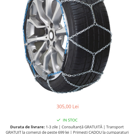
Lichide Întreținere
Aditivi
Lichide Întreținere Autoturisme
Lichide Întreținere Camioane
Lichide Întreținere Motociclete
Lichide Întreținere Utilaje
305,00 Lei
IN STOC
Durata de livrare:
1-3 zile | Consultanță GRATUITĂ | Transport
GRATUIT la comenzi de peste 699 lei | Primesti CADOU la cumparaturi