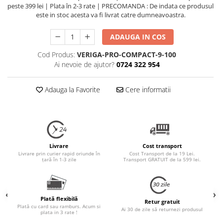
peste 399 lei | Plata în 2-3 rate | PRECOMANDA : De indata ce produsul
este in stoc acesta va fi livrat catre dumneavoastra.
ADAUGA IN COS
Cod Produs:
VERIGA-PRO-COMPACT-9-100
Ai nevoie de ajutor?
0724 322 954
Adauga la Favorite
Cere informatii
Livrare
Cost transport
Livrare prin curier rapid oriunde în
Cost Transport de la 19 Lei.
țară în 1-3 zile
Transport GRATUIT de la 599 lei.
Plată flexibilă
Retur gratuit
Plată cu card sau ramburs. Acum si
Ai 30 de zile să returnezi produsul
plata in 3 rate !