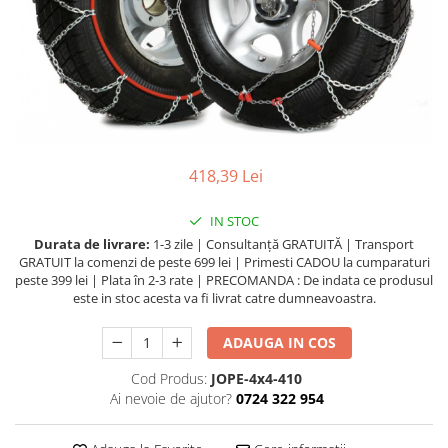
Lichide Întreținere
Aditivi
Lichide Întreținere Autoturisme
Lichide Întreținere Camioane
Lichide Întreținere Motociclete
Lichide Întreținere Utilaje
418,39 Lei
IN STOC
Durata de livrare:
1-3 zile | Consultanță GRATUITĂ | Transport
GRATUIT la comenzi de peste 699 lei | Primesti CADOU la cumparaturi
peste 399 lei | Plata în 2-3 rate | PRECOMANDA : De indata ce produsul
este in stoc acesta va fi livrat catre dumneavoastra.
ADAUGA IN COS
Cod Produs:
JOPE-4x4-410
Ai nevoie de ajutor?
0724 322 954