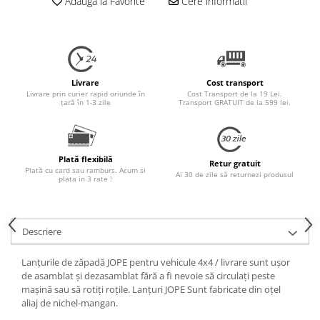
Adauga la Favorite
Cere informatii
Livrare
Cost transport
Livrare prin curier rapid oriunde în
Cost Transport de la 19 Lei.
țară în 1-3 zile
Transport GRATUIT de la 599 lei.
Plată flexibilă
Retur gratuit
Plată cu card sau ramburs. Acum si
Ai 30 de zile să returnezi produsul
plata in 3 rate !
Descriere
Lanțurile de zăpadă JOPE pentru vehicule 4x4 / livrare sunt ușor
de asamblat și dezasamblat fără a fi nevoie să circulați peste
mașină sau să rotiți roțile. Lanțuri JOPE Sunt fabricate din oțel
aliaj de nichel-mangan.