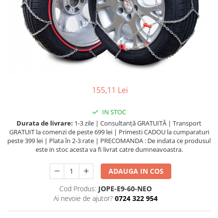
Lichide Întreținere
Aditivi
Lichide Întreținere Autoturisme
Lichide Întreținere Camioane
Lichide Întreținere Motociclete
Lichide Întreținere Utilaje
155,11 Lei
IN STOC
Durata de livrare:
1-3 zile | Consultanță GRATUITĂ | Transport
GRATUIT la comenzi de peste 699 lei | Primesti CADOU la cumparaturi
peste 399 lei | Plata în 2-3 rate | PRECOMANDA : De indata ce produsul
este in stoc acesta va fi livrat catre dumneavoastra.
ADAUGA IN COS
Cod Produs:
JOPE-E9-60-NEO
Ai nevoie de ajutor?
0724 322 954