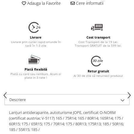
Adauga la Favorite
Cere informatii
Livrare
Cost transport
Livrare prin curier rapid oriunde în
Cost Transport de la 19 Lei.
țară în 1-3 zile
Transport GRATUIT de la 599 lei.
Plată flexibilă
Retur gratuit
Plată cu card sau ramburs. Acum si
Ai 30 de zile să returnezi produsul
plata in 3 rate !
Descriere
Lanțuri antiderapante, autoturisme JOPE, certificat O-NORM
(certificat austriac V-5117) 165 / 75R14; 165 / 80R14; 165R14; 175 /
60R15; 175 / 65R15; 175 / 70R14; 175 / 80R13; 175R13; 185 / 50R16;
185 / 55R15; 185 /