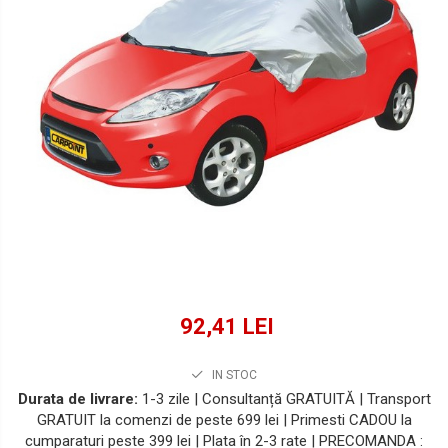
Lichide Suspensie Motociclete
Lichide Întreținere
Aditivi
Lichide Întreținere Autoturisme
Lichide Întreținere Camioane
Lichide Întreținere Motociclete
Lichide Întreținere Utilaje
92,41 LEI
IN STOC
Durata de livrare:
1-3 zile | Consultanță GRATUITĂ | Transport
GRATUIT la comenzi de peste 699 lei | Primesti CADOU la
cumparaturi peste 399 lei | Plata în 2-3 rate | PRECOMANDA :