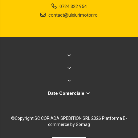
0724 322 954
contact@uleiurimotor.ro
Date Comerciale
©Copyright SC CORIADA SPEDITION SRL 2026
Platforma E-
commerce by Gomag