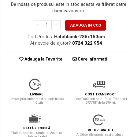
De indata ce produsul este in stoc acesta va fi livrat catre
dumneavoastra.
ADAUGA IN COS
Cod Produs:
Hatchback-285x150cm
Ai nevoie de ajutor?
0724 322 954
Adauga la Favorite
Cere informatii
LIVRARE
COST TRANSPORT
Livrare prin curier rapid oriunde în țară
Cost Transport de la 19 Lei. Transport
în 1-3 zile
GRATUIT de la 599 lei.
PLATĂ FLEXIBILĂ
RETUR GRATUIT
Plată cu card sau ramburs. Acum si
Ai 30 de zile să returnezi produsul
plata in 3 rate !