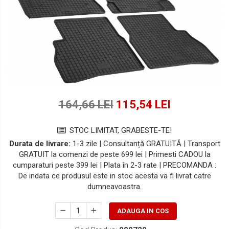
Lichide Suspensie Motociclete
Lichide Întreținere
Aditivi
Lichide Întreținere Autoturisme
Lichide Întreținere Camioane
Lichide Întreținere Motociclete
Lichide Întreținere Utilaje
164,66 LEI
115,54 LEI
STOC LIMITAT, GRABESTE-TE!
Durata de livrare:
1-3 zile | Consultanță GRATUITĂ | Transport
GRATUIT la comenzi de peste 699 lei | Primesti CADOU la
cumparaturi peste 399 lei | Plata în 2-3 rate | PRECOMANDA :
De indata ce produsul este in stoc acesta va fi livrat catre
dumneavoastra.
ADAUGA IN COS