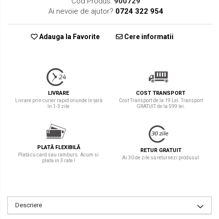
Cod Produs:
900729
Ai nevoie de ajutor?
0724 322 954
Adauga la Favorite
Cere informatii
LIVRARE
COST TRANSPORT
Livrare prin curier rapid oriunde în țară
Cost Transport de la 19 Lei. Transport
în 1-3 zile
GRATUIT de la 599 lei.
PLATĂ FLEXIBILĂ
RETUR GRATUIT
Plată cu card sau ramburs. Acum si
Ai 30 de zile să returnezi produsul
plata in 3 rate !
Descriere