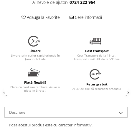
Ai nevoie de ajutor?
0724 322 954
Adauga la Favorite
Cere informatii
Livrare
Cost transport
Livrare prin curier rapid oriunde în
Cost Transport de la 19 Lei.
țară în 1-3 zile
Transport GRATUIT de la 599 lei.
Plată flexibilă
Retur gratuit
Plată cu card sau ramburs. Acum si
Ai 30 de zile să returnezi produsul
plata in 3 rate !
Descriere
Poza acestui produs este cu caracter informativ.