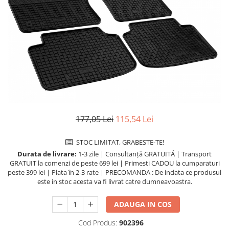
Lichide Întreținere
Aditivi
Lichide Întreținere Autoturisme
Lichide Întreținere Camioane
Lichide Întreținere Motociclete
Lichide Întreținere Utilaje
177,05 Lei
115,54 Lei
STOC LIMITAT, GRABESTE-TE!
Durata de livrare:
1-3 zile | Consultanță GRATUITĂ | Transport
GRATUIT la comenzi de peste 699 lei | Primesti CADOU la cumparaturi
peste 399 lei | Plata în 2-3 rate | PRECOMANDA : De indata ce produsul
este in stoc acesta va fi livrat catre dumneavoastra.
ADAUGA IN COS
Cod Produs:
902396