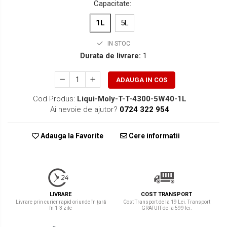
Capacitate
:
1L
5L
IN STOC
Durata de livrare:
1
ADAUGA IN COS
Cod Produs:
Liqui-Moly-T-T-4300-5W40-1L
Ai nevoie de ajutor?
0724 322 954
Adauga la Favorite
Cere informatii
LIVRARE
COST TRANSPORT
Livrare prin curier rapid oriunde în țară
Cost Transport de la 19 Lei. Transport
în 1-3 zile
GRATUIT de la 599 lei.