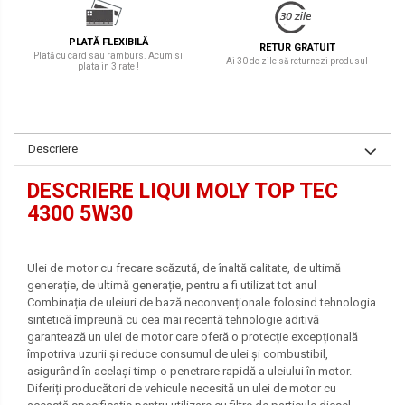
PLATĂ FLEXIBILĂ
RETUR GRATUIT
Plată cu card sau ramburs. Acum si
Ai 30 de zile să returnezi produsul
plata in 3 rate !
Descriere
DESCRIERE LIQUI MOLY TOP TEC
4300 5W30
Ulei de motor cu frecare scăzută, de înaltă calitate, de ultimă
generație, de ultimă generație, pentru a fi utilizat tot anul
Combinația de uleiuri de bază neconvenționale folosind tehnologia
sintetică împreună cu cea mai recentă tehnologie aditivă
garantează un ulei de motor care oferă o protecție excepțională
împotriva uzurii și reduce consumul de ulei și combustibil,
asigurând în același timp o penetrare rapidă a uleiului în motor.
Diferiți producători de vehicule necesită un ulei de motor cu