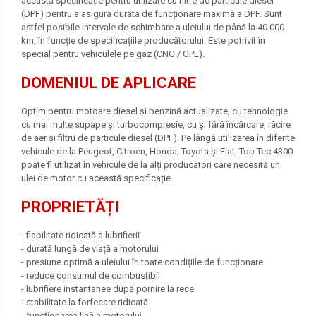
această specificație pentru utilizare cu filtre de particule diesel
(DPF) pentru a asigura durata de funcționare maximă a DPF. Sunt
astfel posibile intervale de schimbare a uleiului de până la 40.000
km, în funcție de specificațiile producătorului. Este potrivit în
special pentru vehiculele pe gaz (CNG / GPL).
DOMENIUL DE APLICARE
Optim pentru motoare diesel și benzină actualizate, cu tehnologie
cu mai multe supape și turbocompresie, cu și fără încărcare, răcire
de aer și filtru de particule diesel (DPF). Pe lângă utilizarea în diferite
vehicule de la Peugeot, Citroen, Honda, Toyota și Fiat, Top Tec 4300
poate fi utilizat în vehicule de la alți producători care necesită un
ulei de motor cu această specificație.
PROPRIETĂȚI
- fiabilitate ridicată a lubrifierii
- durată lungă de viață a motorului
- presiune optimă a uleiului în toate condițiile de funcționare
- reduce consumul de combustibil
- lubrifiere instantanee după pornire la rece
- stabilitate la forfecare ridicată
- funcționarea lină a motorului