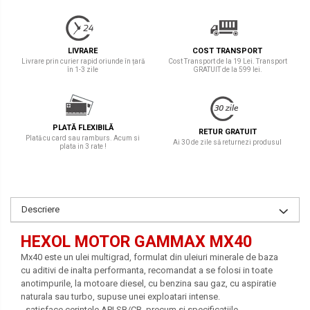
LIVRARE
COST TRANSPORT
Livrare prin curier rapid oriunde în țară
Cost Transport de la 19 Lei. Transport
în 1-3 zile
GRATUIT de la 599 lei.
PLATĂ FLEXIBILĂ
RETUR GRATUIT
Plată cu card sau ramburs. Acum si
Ai 30 de zile să returnezi produsul
plata in 3 rate !
Descriere
HEXOL MOTOR GAMMAX MX40
Mx40 este un ulei multigrad, formulat din uleiuri minerale de baza
cu aditivi de inalta performanta, recomandat a se folosi in toate
anotimpurile, la motoare diesel, cu benzina sau gaz, cu aspiratie
naturala sau turbo, supuse unei exploatari intense.
- satisface cerintele API SB/CB, precum si specificatiile