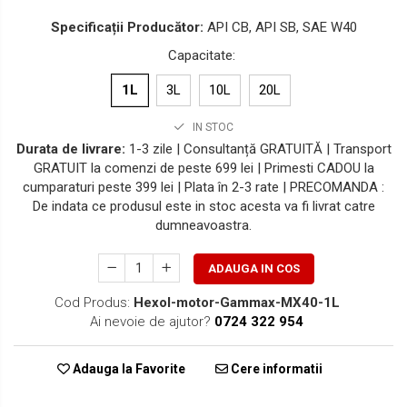
Specificații Producător:
API CB, API SB, SAE W40
Capacitate
:
1L
3L
10L
20L
IN STOC
Durata de livrare:
1-3 zile | Consultanță GRATUITĂ | Transport
GRATUIT la comenzi de peste 699 lei | Primesti CADOU la
cumparaturi peste 399 lei | Plata în 2-3 rate | PRECOMANDA :
De indata ce produsul este in stoc acesta va fi livrat catre
dumneavoastra.
ADAUGA IN COS
Cod Produs:
Hexol-motor-Gammax-MX40-1L
Ai nevoie de ajutor?
0724 322 954
Adauga la Favorite
Cere informatii