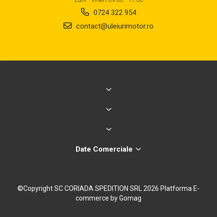
0724 322 954
contact@uleiurimotor.ro
Date Comerciale
©Copyright SC CORIADA SPEDITION SRL 2026
Platforma E-
commerce by Gomag