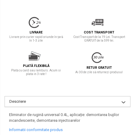
LIVRARE
COST TRANSPORT
Livrare prin curier rapid oriunde în țară
Cost Transport de la 19 Lei. Transport
în 1-3 zile
GRATUIT de la 599 lei.
PLATĂ FLEXIBILĂ
RETUR GRATUIT
Plată cu card sau ramburs. Acum si
Ai 30 de zile să returnezi produsul
plata in 3 rate !
Descriere
Eliminator de rugină universal 0.4L, aplicație: demontarea bujilor
incandescente, demontarea injectoarelor
Informatii conformitate produs