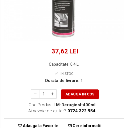
Lichide Suspensie Motociclete
Lichide Întreținere
Aditivi
Lichide Întreținere Autoturisme
Lichide Întreținere Camioane
Lichide Întreținere Motociclete
37,62 LEI
Lichide Întreținere Utilaje
Capacitate
:
0.4 L
IN STOC
Durata de livrare:
1
ADAUGA IN COS
Cod Produs:
LM-Deruginol-400ml
Ai nevoie de ajutor?
0724 322 954
Adauga la Favorite
Cere informatii