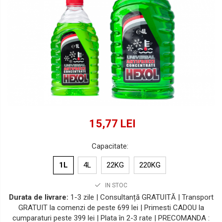
Lichide Suspensie Motociclete
Lichide Întreținere
Aditivi
Lichide Întreținere Autoturisme
Lichide Întreținere Camioane
Lichide Întreținere Motociclete
Lichide Întreținere Utilaje
15,77 LEI
Capacitate
:
1L
4L
22KG
220KG
IN STOC
Durata de livrare:
1-3 zile | Consultanță GRATUITĂ | Transport
GRATUIT la comenzi de peste 699 lei | Primesti CADOU la
cumparaturi peste 399 lei | Plata în 2-3 rate | PRECOMANDA :