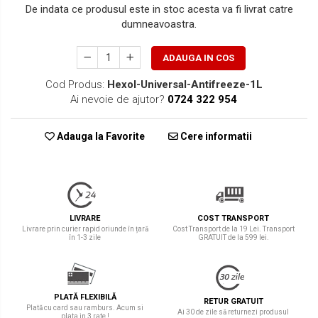
De indata ce produsul este in stoc acesta va fi livrat catre
dumneavoastra.
ADAUGA IN COS
Cod Produs:
Hexol-Universal-Antifreeze-1L
Ai nevoie de ajutor?
0724 322 954
Adauga la Favorite
Cere informatii
LIVRARE
COST TRANSPORT
Livrare prin curier rapid oriunde în țară
Cost Transport de la 19 Lei. Transport
în 1-3 zile
GRATUIT de la 599 lei.
PLATĂ FLEXIBILĂ
RETUR GRATUIT
Plată cu card sau ramburs. Acum si
Ai 30 de zile să returnezi produsul
plata in 3 rate !