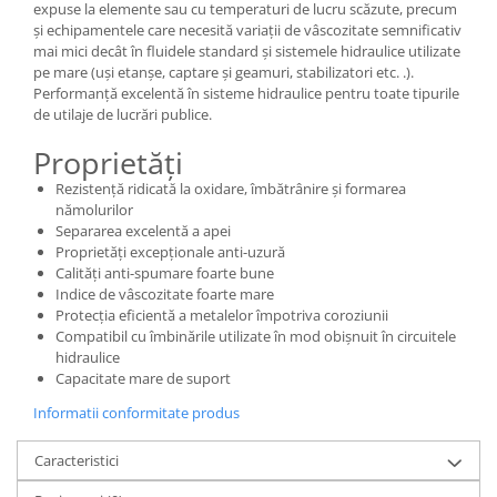
expuse la elemente sau cu temperaturi de lucru scăzute, precum
și echipamentele care necesită variații de vâscozitate semnificativ
mai mici decât în fluidele standard și sistemele hidraulice utilizate
pe mare (uși etanșe, captare și geamuri, stabilizatori etc. .).
Performanță excelentă în sisteme hidraulice pentru toate tipurile
de utilaje de lucrări publice.
Proprietăți
Rezistență ridicată la oxidare, îmbătrânire și formarea
nămolurilor
Separarea excelentă a apei
Proprietăți excepționale anti-uzură
Calități anti-spumare foarte bune
Indice de vâscozitate foarte mare
Protecția eficientă a metalelor împotriva coroziunii
Compatibil cu îmbinările utilizate în mod obișnuit în circuitele
hidraulice
Capacitate mare de suport
Informatii conformitate produs
Caracteristici