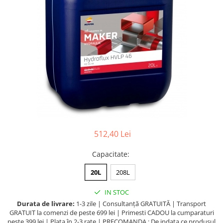
Lichide Întreținere
Aditivi
Lichide Întreținere Autoturisme
Lichide Întreținere Camioane
Lichide Întreținere Motociclete
Lichide Întreținere Utilaje
512,40 Lei
Capacitate
:
20L
208L
IN STOC
Durata de livrare:
1-3 zile | Consultanță GRATUITĂ | Transport
GRATUIT la comenzi de peste 699 lei | Primesti CADOU la cumparaturi
peste 399 lei | Plata în 2-3 rate | PRECOMANDA : De indata ce produsul