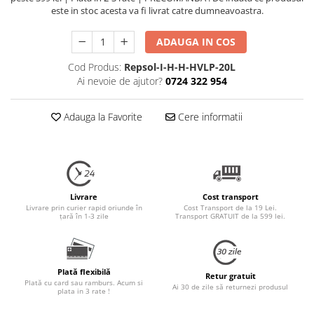
este in stoc acesta va fi livrat catre dumneavoastra.
ADAUGA IN COS
Cod Produs:
Repsol-I-H-H-HVLP-20L
Ai nevoie de ajutor?
0724 322 954
Adauga la Favorite
Cere informatii
Livrare
Cost transport
Livrare prin curier rapid oriunde în
Cost Transport de la 19 Lei.
țară în 1-3 zile
Transport GRATUIT de la 599 lei.
Plată flexibilă
Retur gratuit
Plată cu card sau ramburs. Acum si
Ai 30 de zile să returnezi produsul
plata in 3 rate !